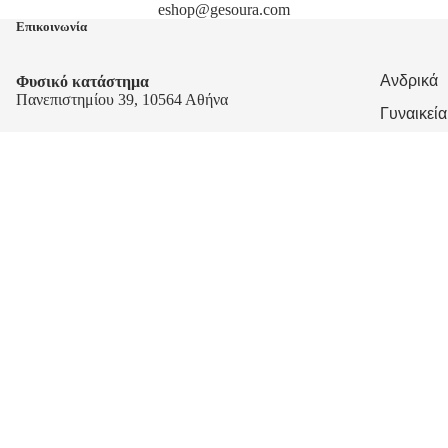
eshop@gesoura.com
Επικοινωνία
Ανδρικά
Φυσικό κατάστημα
Πανεπιστημίου 39, 10564 Αθήνα
Γυναικεία
Παιδικά
Ωράριο Καταστήματος
Δευ-Τετ: 09:00-16:00
Τρι-Πεμ-Παρ: 09:00-20:00
Σαβ: 10:00-16:00
Τηλέφωνα επικοινωνίας
+30 210 3219597
+30 210 3252931
E-mail:
eshop@gesoura.com
Πλοήγηση
Όροι και πολιτικές