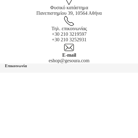
Φυσικό κατάστημα
Πανεπιστημίου 39, 10564 Αθήνα
Τηλ. επικοινωνίας
+30 210 3219597
+30 210 3252931
E-mail
eshop@gesoura.com
Επικοινωνία
Ανδρικά
Φυσικό κατάστημα
Γυναικεία
Πανεπιστημίου 39, 10564 Αθήνα
Παιδικά
Ωράριο Καταστήματος
Δευ-Τετ: 09:00-16:00
Τρι-Πεμ-Παρ: 09:00-20:00
Σαβ: 10:00-16:00
Τηλέφωνα επικοινωνίας